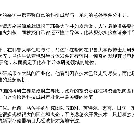
的采访中都声称自己的科研成就与一系列的意外事件分不开。
请表格最简单就填报了耶鲁大学并如愿录取，入学后他准备要找
如火如荼，而教授自己都还不懂半导体，他从贝尔实验室请来半
，在耶鲁大学任助教时，马佐平在帮同在耶鲁大学做博士后研究
素养，马佐平试着也对半导体器件进行辐射，惊奇的发现其导电性
统研究，从而奠定了他在半导体研究领域的地位。
研成果在大陆的产业化。他看到闪存技术已经走到尽头，而他研
佳的反超契机。
国的科研主要是政府主导比，政府的投资者往往将资金投向基础
，而这恰恰是科技成果产业化中最关键的环节。
。此前，马佐平的研究团队与IBM、英特尔、惠普、日立、
是很多规模很大的国企和央企，不考虑怎么开发技术，只想着抄
的新型存储器项目几经波折才落地宁波。