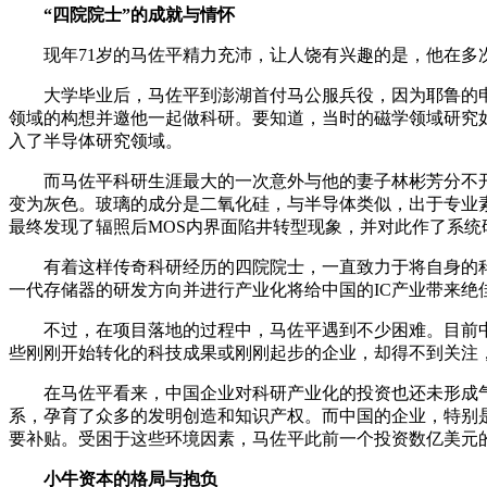
“四院院士”的成就与情怀
现年71岁的马佐平精力充沛，让人饶有兴趣的是，他在多次
大学毕业后，马佐平到澎湖首付马公服兵役，因为耶鲁的申
领域的构想并邀他一起做科研。要知道，当时的磁学领域研究
入了半导体研究领域。
而马佐平科研生涯最大的一次意外与他的妻子林彬芳分不开
变为灰色。玻璃的成分是二氧化硅，与半导体类似，出于专业
最终发现了辐照后MOS内界面陷井转型现象，并对此作了系
有着这样传奇科研经历的四院院士，一直致力于将自身的科
一代存储器的研发方向并进行产业化将给中国的IC产业带来绝
不过，在项目落地的过程中，马佐平遇到不少困难。目前中
些刚刚开始转化的科技成果或刚刚起步的企业，却得不到关注
在马佐平看来，中国企业对科研产业化的投资也还未形成气候
系，孕育了众多的发明创造和知识产权。而中国的企业，特别
要补贴。受困于这些环境因素，马佐平此前一个投资数亿美元
小牛资本的格局与抱负