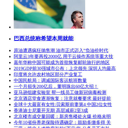
巴西总统称希望本周就能
原油遭遇疯狂抛售潮 油市正式迈入“负油价时代
阿里云3年要再投2000亿 用于云操作系统等重大技
嘉年华称中国可能成为首批恢复邮轮旅行的地区
2019GDP前30强城市公布：上北领先 深圳人均最高
印度将允许农村地区部分产业复工
中国民航局：调减国际客运航班数量
一个月损失200亿后，董明珠出60亿大招！
亚马逊组建实验室 帮一线员工做新冠病毒检测
北京酒店堂食逐渐恢复：注意就餐要求 最好提前
全球十大最富有女性:贝索斯前妻第4 中国2位女性
香港迪士尼重开无期 高层减薪2至3成
北京楼市成交量回暖：新房售楼处火爆 价格未明
今年10省份养老保险待遇确定：鼓励多缴多得 关