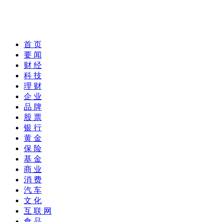
首 页
要 闻
财 经
科 技
理 财
企 业
品 牌
股 票
银 行
黄 金
保 险
基 金
商 业
消 费
汽 车
文 化
互 联 网
食 品