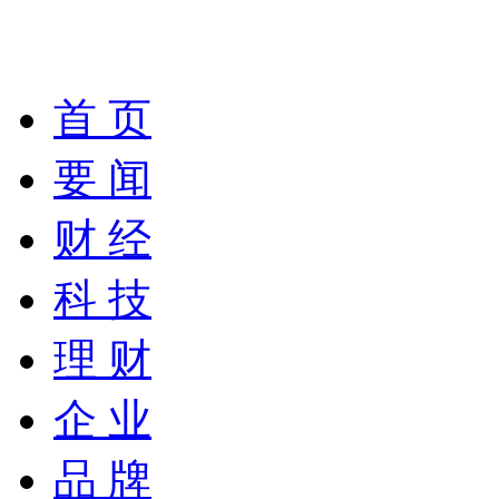
首 页
要 闻
财 经
科 技
理 财
企 业
品 牌