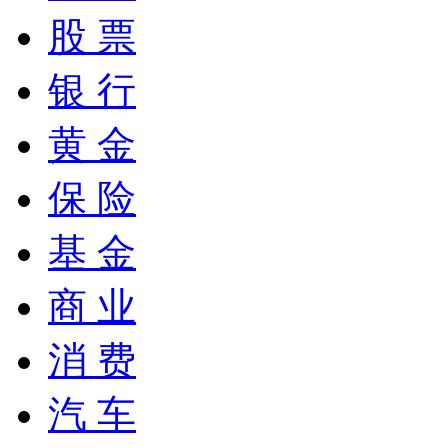
股 票
银 行
黄 金
保 险
基 金
商 业
消 费
汽 车