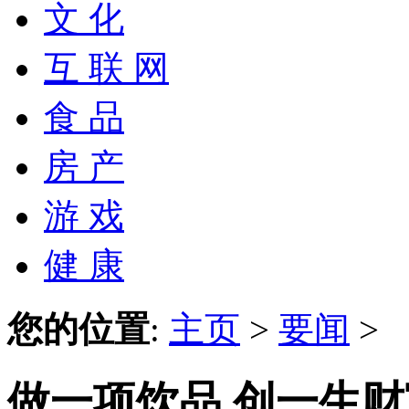
文 化
互 联 网
食 品
房 产
游 戏
健 康
您的位置
:
主页
>
要闻
>
做一项饮品,创一生财