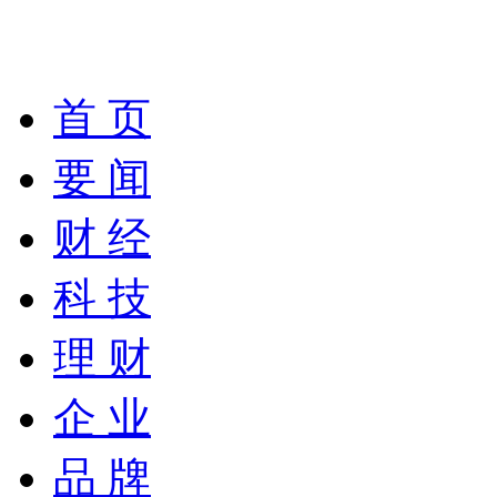
首 页
要 闻
财 经
科 技
理 财
企 业
品 牌