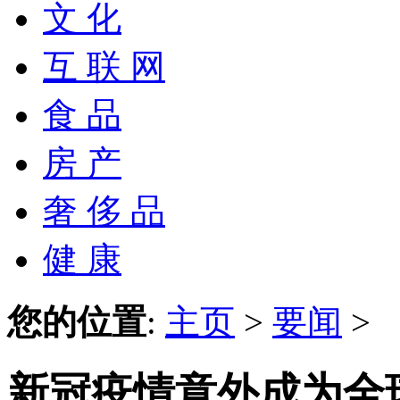
文 化
互 联 网
食 品
房 产
奢 侈 品
健 康
您的位置
:
主页
>
要闻
>
新冠疫情意外成为全