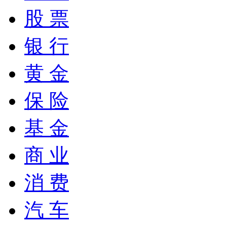
股 票
银 行
黄 金
保 险
基 金
商 业
消 费
汽 车